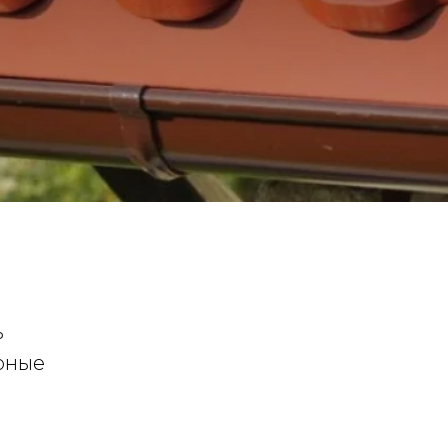
ь
орные