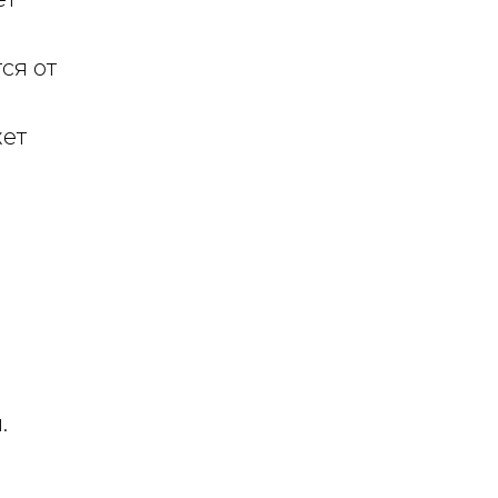
ся от
жет
.