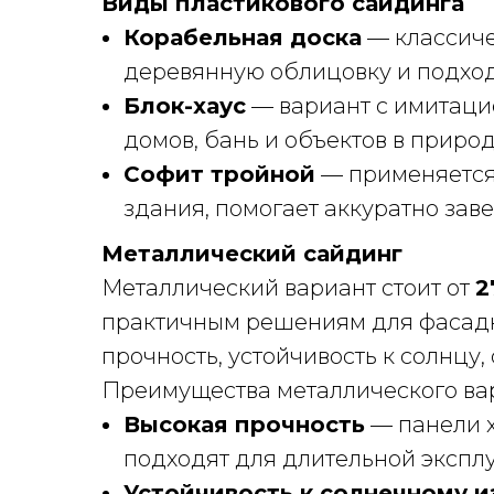
Виды пластикового сайдинга
Корабельная доска
— классиче
деревянную облицовку и подход
Блок-хаус
— вариант с имитацие
домов, бань и объектов в природ
Софит тройной
— применяется 
здания, помогает аккуратно зав
Металлический сайдинг
Металлический вариант стоит от
2
практичным решениям для фасадно
прочность, устойчивость к солнцу
Преимущества металлического ва
Высокая прочность
— панели 
подходят для длительной экспл
Устойчивость к солнечному 