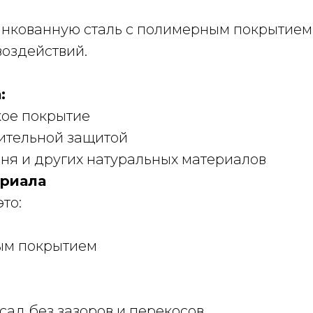
нкованную сталь с полимерным покрытием,
воздействий.
:
кое покрытие
нительной защитой
мня и других натуральных материалов
ериала
то:
ным покрытием
сад без зазоров и перекосов.