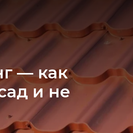
г — как
ад и не