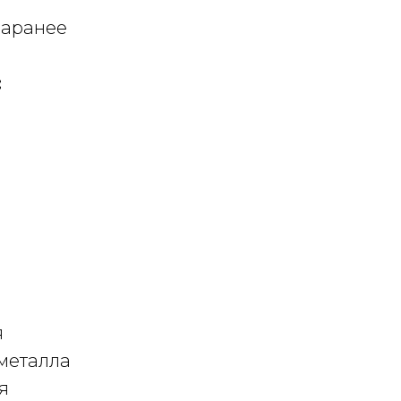
заранее
:
я
металла
я