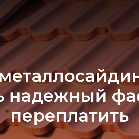
 металлосайдин
ь надежный фас
переплатить