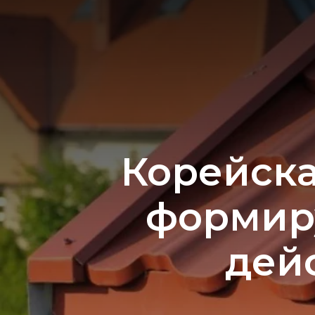
Корейска
формиру
дей