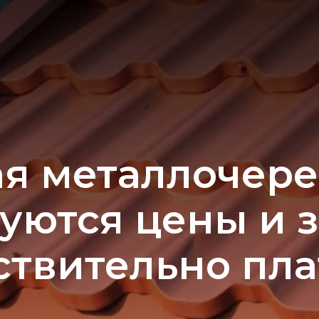
я металлочере
ются цены и з
ствительно пла