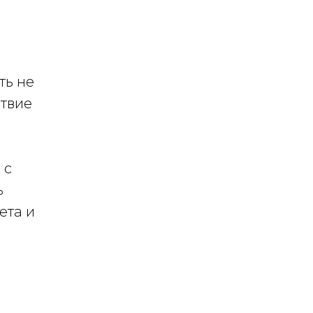
ть не
ствие
 с
ь
ета и