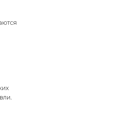
ваются
ких
вли.